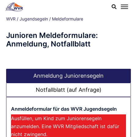
Zum
Inhalt
WVR
/
Jugendsegeln
/
Meldeformulare
springen
Junioren Meldeformulare:
Anmeldung, Notfallblatt
Anmeldung Juniorensegeln
Notfallblatt (auf Anfrage)
Anmeldeformular für das WVR Jugendsegeln
Ausfüllen, um Kind zum Juniorensegeln
anzumelden. Eine WVR Mitgliedschaft ist dafür
nicht zwingend.